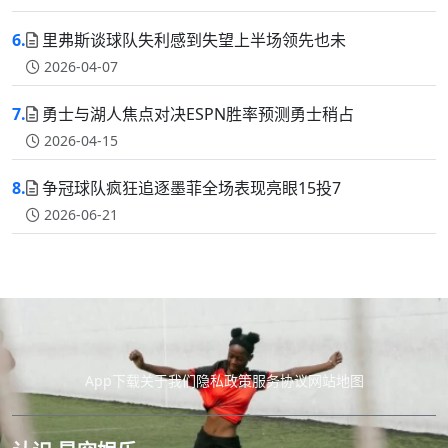
6.
里弗斯谈球队失利感到失望上半场领先也未
2026-04-07
7.
勇士与湖人焦点对决ESPN胜率预测勇士稍占
2026-04-15
8.
争冠球队疯狂追逐墨菲全场表现亮眼15投7
2026-06-21
App下载
关于我们
隐私政策
服务协议
网站地图