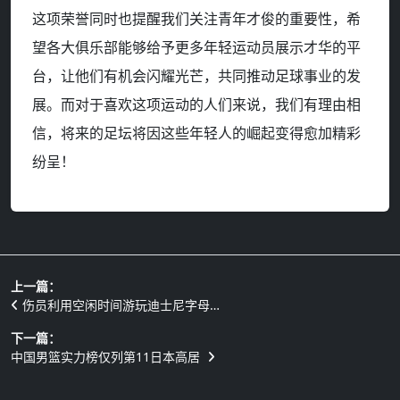
这项荣誉同时也提醒我们关注青年才俊的重要性，希
望各大俱乐部能够给予更多年轻运动员展示才华的平
台，让他们有机会闪耀光芒，共同推动足球事业的发
展。而对于喜欢这项运动的人们来说，我们有理由相
信，将来的足坛将因这些年轻人的崛起变得愈加精彩
纷呈！
上一篇：
伤员利用空闲时间游玩迪士尼字母…
下一篇：
中国男篮实力榜仅列第11日本高居