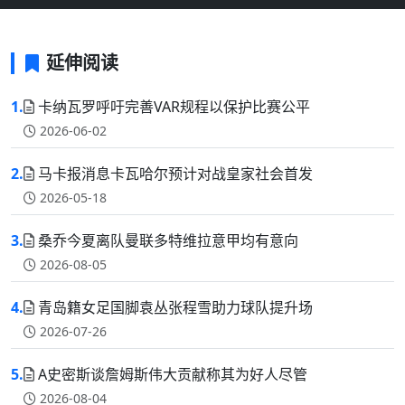
延伸阅读
1.
卡纳瓦罗呼吁完善VAR规程以保护比赛公平
2026-06-02
2.
马卡报消息卡瓦哈尔预计对战皇家社会首发
2026-05-18
3.
桑乔今夏离队曼联多特维拉意甲均有意向
2026-08-05
4.
青岛籍女足国脚袁丛张程雪助力球队提升场
2026-07-26
5.
A史密斯谈詹姆斯伟大贡献称其为好人尽管
2026-08-04