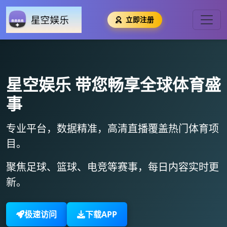
立即注册
星空娱乐
带您畅享全球体育盛
事
专业平台，数据精准，
高清直播
覆盖热门体育项
目。
聚焦足球、篮球、电竞等赛事，
每日内容实时更
新
。
极速访问
下载APP