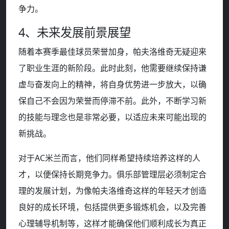
争力。
4、未来发展前景展望
随着本赛季最佳球员荣誉加身，帕夫洛维奇无疑迎来
了职业生涯的新阶段。此时此刻，他需要继续保持谦
虚与奋发向上的精神，将自身优势进一步放大，以确
保自己不会因为荣誉而停滞不前。此外，不断学习新
的技能与理念也是非常必要，以适应未来可能出现的
新挑战。
对于AC米兰而言，他们同样希望持续培养这样的人
才，以便保持长期竞争力。俱乐部管理层必须制定合
理的发展计划，为像帕夫洛维奇这样的年轻天才创造
良好的成长环境，包括提供更多锻炼机会，以及完善
心理辅导机制等，这样才能确保他们顺利成长为真正