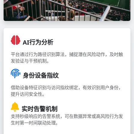
AI行为分析
平台通过行为路径识别算法，捕捉潜在风险动作，及时触
发验证与干预机制。
身份设备指纹
借助设备特征识别与访问指纹绑定，有效识别用户身份，
提升访问安全性。
实时告警机制
支持秒级响应的告警系统，可在数据异常或高风险行为发
生时第一时间联动处理。