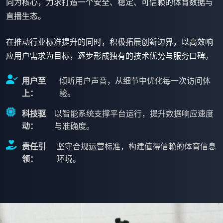
向为核心，力求打造一个安全、稳定、可信赖的体育数据与
直播生态。
在推动行业标准提升的同时，积极拓展创新边界，以高效响
应用户需求为目标，逐步形成独有的技术优势与服务口碑。
用户至
倾听用户声音，从细节中优化每一次访问体
上：
验。
科技驱
以智能系统支撑平台运行，提升数据响应速度
动：
与准确度。
责任引
坚守合规运营标准，构建值得信赖的体育信息
领：
环境。